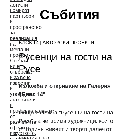
Събития
БЛОК 14 | АВТОРСКИ ПРОЕКТИ 
Русенци на гости на 
Русе 
Изложба и откриване на Галерия 
"Блок 14"
Обща изложба "Русенци на гости на 
Русе" на четирима художници, които 
от години живеят и творят далеч от 
родния град.