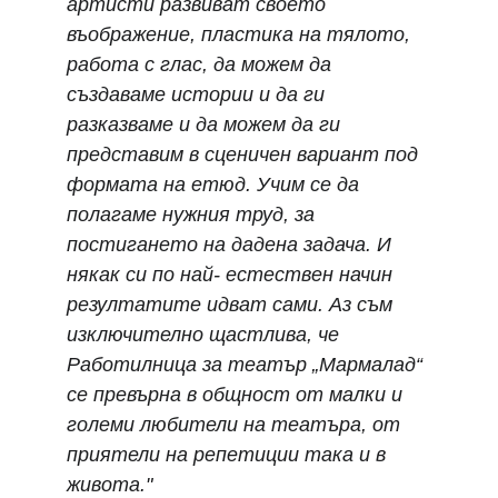
артисти развиват своето 
въображение, пластика на тялото, 
работа с глас, да можем да 
създаваме истории и да ги 
разказваме и да можем да ги 
представим в сценичен вариант под 
формата на етюд. Учим се да 
полагаме нужния труд, за 
постигането на дадена задача. И 
някак си по най- естествен начин 
резултатите идват сами. Аз съм 
изключително щастлива, че 
Работилница за театър „Мармалад“ 
се превърна в общност от малки и 
големи любители на театъра, от 
приятели на репетиции така и в 
живота."