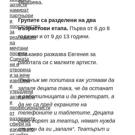
Явашева. 
Групите са разделени на два 
възрастови етапа.
 Първа от 6 до 8 
годинки и от 9 до 13 години.
Ето какво разказва Евгения за 
работата си с малките артисти.
"Веднъж ме попитаха как успявам да 
запаля децата така, че да останат 
в работилницата и да репетират, а 
да не са пред екраните на 
телефоните и таблетите. Децата 
сами горят за театър, нямат нужда 
от мен да ги „запаля“. Театърът и 