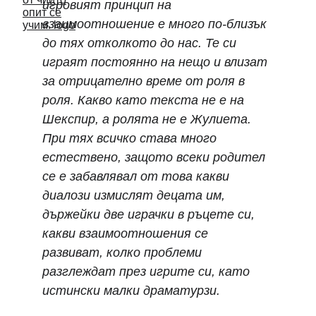
игровият принцип на 
взаимоотношение е много по-близък 
до тях отколкото до нас. Те си 
играят постоянно на нещо и влизат 
за отрицателно време от роля в 
роля. Какво като текста не е на 
Шекспир, а ролята не е Жулиета. 
При тях всичко става много 
естествено, защото всеки родител 
се е забавлявал от това какви 
диалози измислят децата им, 
държейки две играчки в ръцете си, 
какви взаимоотношения се 
развиват, колко проблеми 
разглеждат през игрите си, като 
истински малки драматурзи.